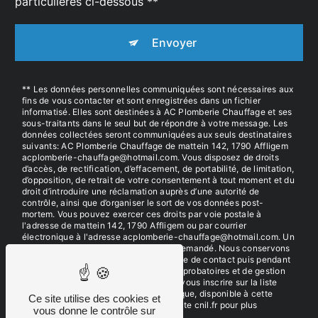
particulières ci-dessous **
Envoyer
** Les données personnelles communiquées sont nécessaires aux
fins de vous contacter et sont enregistrées dans un fichier
informatisé. Elles sont destinées à AC Plomberie Chauffage et ses
sous-traitants dans le seul but de répondre à votre message. Les
données collectées seront communiquées aux seuls destinataires
suivants: AC Plomberie Chauffage de mattein 142, 1790 Affligem
acplomberie-chauffage@hotmail.com. Vous disposez de droits
d’accès, de rectification, d’effacement, de portabilité, de limitation,
d’opposition, de retrait de votre consentement à tout moment et du
droit d’introduire une réclamation auprès d’une autorité de
contrôle, ainsi que d’organiser le sort de vos données post-
mortem. Vous pouvez exercer ces droits par voie postale à
l'adresse de mattein 142, 1790 Affligem ou par courrier
électronique à l'adresse acplomberie-chauffage@hotmail.com. Un
justificatif d'identité pourra vous être demandé. Nous conservons
vos données pendant la période de prise de contact puis pendant
la durée de prescription légale aux fins probatoires et de gestion
des contentieux. Vous avez le droit de vous inscrire sur la liste
d'opposition au démarchage téléphonique, disponible à cette
Ce site utilise des cookies et
adresse:
Bloctel.gouv.fr
. Consultez le site cnil.fr pour plus
vous donne le contrôle sur
d’informations sur vos droits.